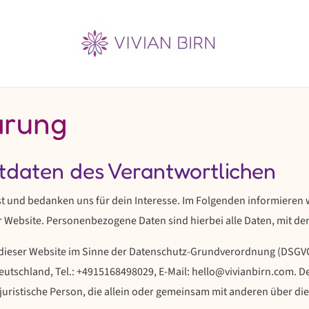
ärung
ktdaten des Verantwortlichen
t und bedanken uns für dein Interesse. Im Folgenden informieren
ebsite. Personenbezogene Daten sind hierbei alle Daten, mit dene
dieser Website im Sinne der Datenschutz-Grundverordnung (DSGVO) i
Deutschland, Tel.: +4915168498029, E-Mail: hello@vivianbirn.com. 
 juristische Person, die allein oder gemeinsam mit anderen über di