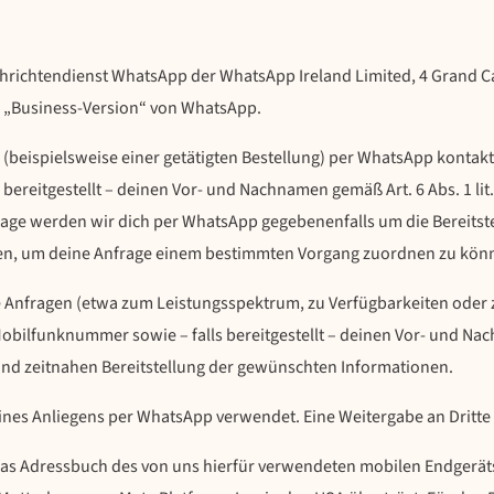
achrichtendienst WhatsApp der WhatsApp Ireland Limited, 4 Grand Ca
g. „Business-Version“ von WhatsApp.
 (beispielsweise einer getätigten Bestellung) per WhatsApp kontakt
ereitgestellt – deinen Vor- und Nachnamen gemäß Art. 6 Abs. 1 li
lage werden wir dich per WhatsApp gegebenenfalls um die Bereitst
ten, um deine Anfrage einem bestimmten Vorgang zuordnen zu kön
Anfragen (etwa zum Leistungsspektrum, zu Verfügbarkeiten oder z
bilfunknummer sowie – falls bereitgestellt – deinen Vor- und Nach
 und zeitnahen Bereitstellung der gewünschten Informationen.
es Anliegens per WhatsApp verwendet. Eine Weitergabe an Dritte fi
 das Adressbuch des von uns hierfür verwendeten mobilen Endgerät