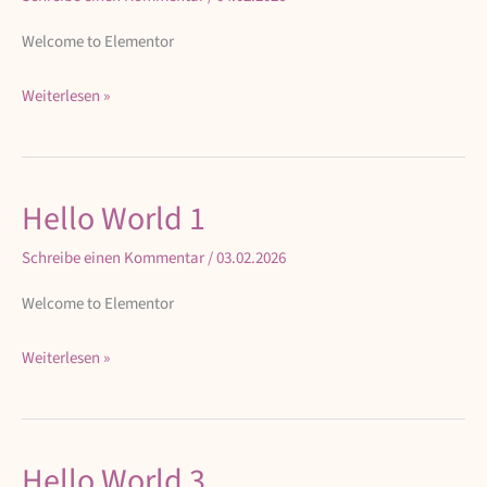
1
Welcome to Elementor
Weiterlesen »
Hello World 1
Hello
World
Schreibe einen Kommentar
/
03.02.2026
1
Welcome to Elementor
Weiterlesen »
Hello World 3
Hello